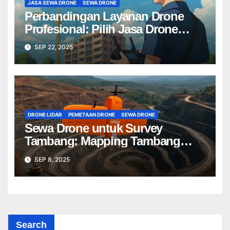
JASA SEWA DRONE
SEWA DRONE
Perbandingan Layanan Drone
Profesional: Pilih Jasa Drone
Terbaik untuk Proyek Anda
SEP 22, 2025
DRONE LIDAR
PEMETAAN DRONE
SEWA DRONE
Sewa Drone untuk Survey
Tambang: Mapping Tambang
Profesional Lebih Cepat & Akurat
SEP 8, 2025
Search