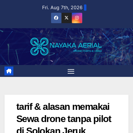
Skip
Fri. Aug 7th, 2026
to
content
tarif & alasan memakai
Sewa drone tanpa pilot
di Solokan Jeruk