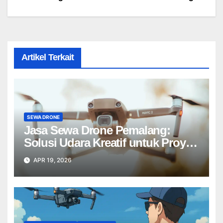
Artikel Terkait
SEWA DRONE
Jasa Sewa Drone Pemalang:
Solusi Udara Kreatif untuk Proyek
Anda Tanpa Batas】
APR 19, 2026