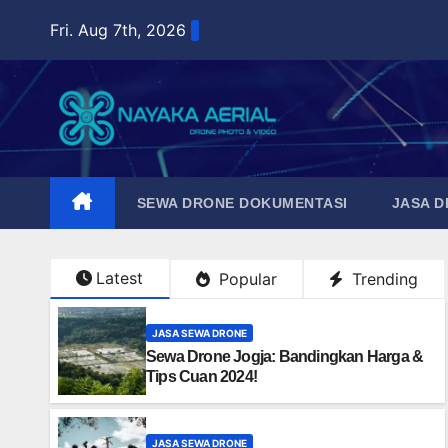
Skip
Fri. Aug 7th, 2026
to
content
SEWA DRONE DOKUMENTASI
JASA 
Latest
Popular
Trending
JASA SEWA DRONE
Sewa Drone Jogja: Bandingkan Harga &
Tips Cuan 2024!
JASA SEWA DRONE