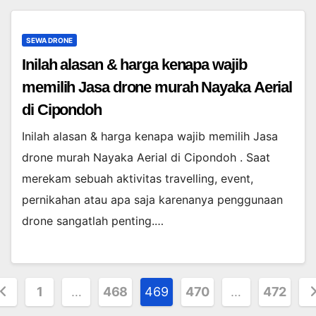
SEWA DRONE
Inilah alasan & harga kenapa wajib
memilih Jasa drone murah Nayaka Aerial
di Cipondoh
Inilah alasan & harga kenapa wajib memilih Jasa
drone murah Nayaka Aerial di Cipondoh . Saat
merekam sebuah aktivitas travelling, event,
pernikahan atau apa saja karenanya penggunaan
drone sangatlah penting.…
osts
1
…
468
469
470
…
472