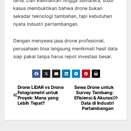
lama. Dari Kalimantan hingga Sumatera, studi
kasus membuktikan bahwa drone bukan
sekadar teknologi tambahan, tapi kebutuhan
nyata industri pertambangan.
Dengan menyewa jasa drone profesional,
perusahaan bisa langsung menikmati hasil data
siap pakai tanpa harus repot investasi besar.
Drone LiDAR vs Drone
Sewa Drone untuk
Post
Fotogrametri untuk
Survey Tambang:
Proyek: Mana yang
Efisiensi & Akurasi
navigation
Lebih Tepat?
Data di Industri
Pertambangan