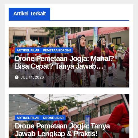
Artikel Terkait
ARTIKEL PILAR
PEMETAAN DRONE
Drone Pemetaan Jogja: Mahal?
Bisa Cepat? Tanya Jawab
Lengkap!
JUL 14, 2026
ARTIKEL PILAR
DRONE LIDAR
Drone Pemetaan Jogja: Tanya
Jawab Lengkap & Praktis!