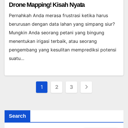
Drone Mapping! Kisah Nyata
Pernahkah Anda merasa frustrasi ketika harus
berurusan dengan data lahan yang simpang siur?
Mungkin Anda seorang petani yang bingung
menentukan irigasi terbaik, atau seorang
pengembang yang kesulitan memprediksi potensi
suatu…
Posts
1
2
3
pagination
Search