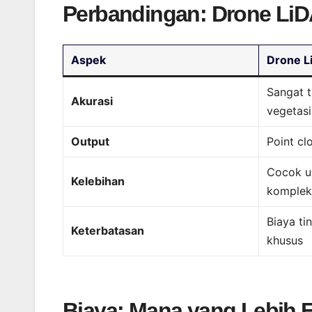
Perbandingan: Drone LiD
Aspek
Drone L
Sangat 
Akurasi
vegetasi
Output
Point cl
Cocok un
Kelebihan
kompleks
Biaya ti
Keterbatasan
khusus
Biaya: Mana yang Lebih