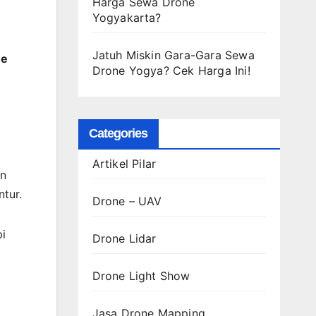
Harga Sewa Drone
Yogyakarta?
Jatuh Miskin Gara-Gara Sewa
ne
Drone Yogya? Cek Harga Ini!
Categories
Artikel Pilar
an
ntur.
Drone – UAV
pi
Drone Lidar
Drone Light Show
Jasa Drone Mapping