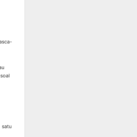
asca-
au
 soal
 satu