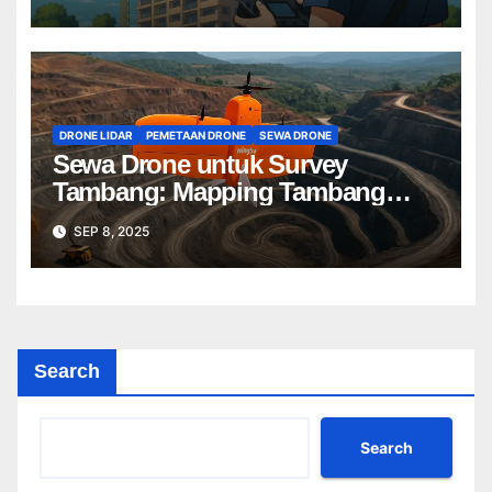
DRONE LIDAR
PEMETAAN DRONE
SEWA DRONE
Sewa Drone untuk Survey
Tambang: Mapping Tambang
Profesional Lebih Cepat & Akurat
SEP 8, 2025
Search
Search