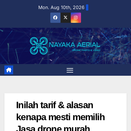
Skip
Mon. Aug 10th, 2026
to
content
Inilah tarif & alasan
kenapa mesti memilih
Jasa drone murah