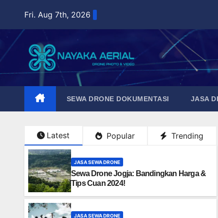
Skip
Fri. Aug 7th, 2026
to
content
SEWA DRONE DOKUMENTASI
JASA 
Latest
Popular
Trending
JASA SEWA DRONE
Sewa Drone Jogja: Bandingkan Harga &
Tips Cuan 2024!
JASA SEWA DRONE