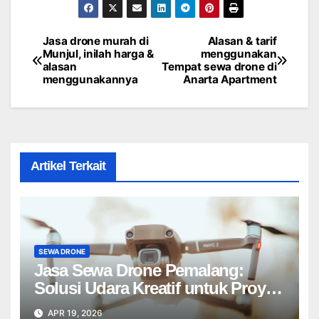
Jasa drone murah di
Alasan & tarif
Post
Munjul, inilah harga &
menggunakan
alasan
Tempat sewa drone di
navigation
menggunakannya
Anarta Apartment
Artikel Terkait
SEWA DRONE
Jasa Sewa Drone Pemalang:
Solusi Udara Kreatif untuk Proyek
Anda Tanpa Batas】
APR 19, 2026