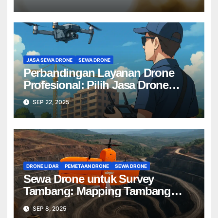
JASA SEWA DRONE
SEWA DRONE
Perbandingan Layanan Drone
Profesional: Pilih Jasa Drone
Terbaik untuk Proyek Anda
SEP 22, 2025
DRONE LIDAR
PEMETAAN DRONE
SEWA DRONE
Sewa Drone untuk Survey
Tambang: Mapping Tambang
Profesional Lebih Cepat & Akurat
SEP 8, 2025