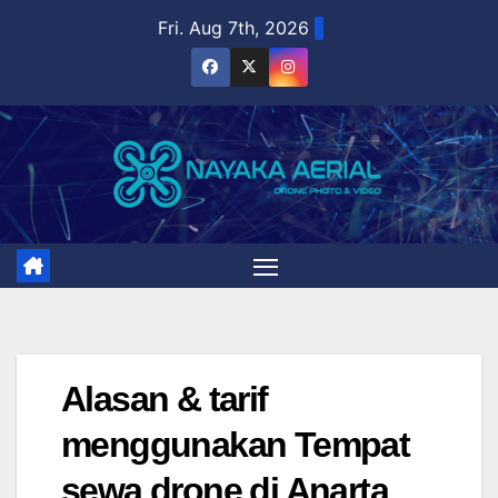
Skip
Fri. Aug 7th, 2026
to
content
Alasan & tarif
menggunakan Tempat
sewa drone di Anarta