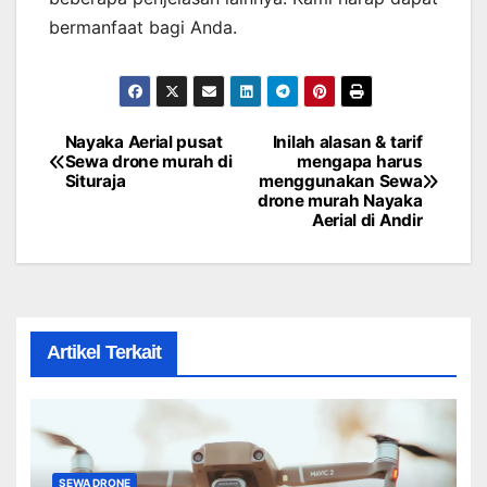
bermanfaat bagi Anda.
Nayaka Aerial pusat
Inilah alasan & tarif
Post
Sewa drone murah di
mengapa harus
Situraja
menggunakan Sewa
navigation
drone murah Nayaka
Aerial di Andir
Artikel Terkait
SEWA DRONE