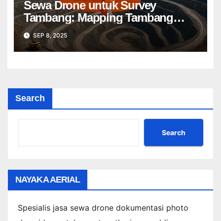
Sewa Drone untuk Survey
Tambang: Mapping Tambang
Profesional Lebih Cepat & Akurat
SEP 8, 2025
Search
Search
NAYAKA AERIAL
Spesialis jasa sewa drone dokumentasi photo