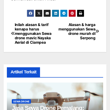
Inilah alasan & tarif
Alasan & harga
Post
kenapa harus
menggunakan Sewa
menggunakan Sewa
drone murah di
navigation
drone mavic Nayaka
Serpong
Aerial di Ciampea
Artikel Terkait
SEWA DRONE
Jasa Sewa Drone Pemalang: