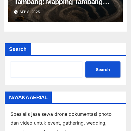
Tambang: Mapping Tambang
Profesional Lebih Cepat & Akurat
SEP 8, 2025
Search
Search
NAYAKA AERIAL
Spesialis jasa sewa drone dokumentasi photo
dan video untuk event, gathering, wedding,