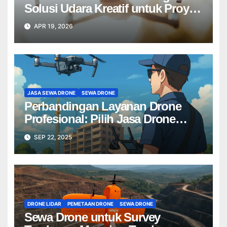
Solusi Udara Kreatif untuk Proyek
Anda Tanpa Batas】
APR 19, 2026
JASA SEWA DRONE
SEWA DRONE
Perbandingan Layanan Drone
Profesional: Pilih Jasa Drone
Terbaik untuk Proyek Anda
SEP 22, 2025
DRONE LIDAR
PEMETAAN DRONE
SEWA DRONE
Sewa Drone untuk Survey