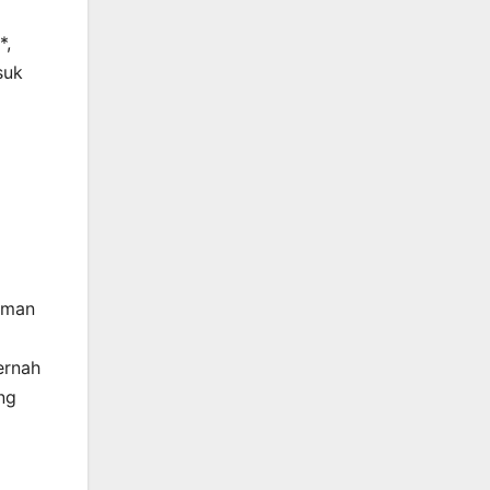
*,
suk
laman
ernah
ng