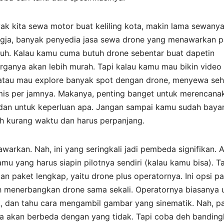
yak kita sewa motor buat keliling kota, makin lama sewanya
ogja, banyak penyedia jasa sewa drone yang menawarkan p
enuh. Kalau kamu cuma butuh drone sebentar buat dapetin
harganya akan lebih murah. Tapi kalau kamu mau bikin video
 atau mau explore banyak spot dengan drone, menyewa seh
nomis per jamnya. Makanya, penting banget untuk merencana
 dan untuk keperluan apa. Jangan sampai kamu sudah baya
ah kurang waktu dan harus perpanjang.
awarkan. Nah, ini yang seringkali jadi pembeda signifikan. 
u yang harus siapin pilotnya sendiri (kalau kamu bisa). T
 paket lengkap, yaitu drone plus operatornya. Ini opsi pa
h menerbangkan drone sama sekali. Operatornya biasanya 
k, dan tahu cara mengambil gambar yang sinematik. Nah, p
ya akan berbeda dengan yang tidak. Tapi coba deh banding