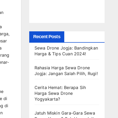
an
a
arga,
Recent Posts
esar
Sewa Drone Jogja: Bandingkan
a
Harga & Tips Cuan 2024!
urang
enar-
Rahasia Harga Sewa Drone
Jogja: Jangan Salah Pilih, Rugi!
Cerita Hemat: Berapa Sih
ne
Harga Sewa Drone
e di
Yogyakarta?
g di
an
Jatuh Miskin Gara-Gara Sewa