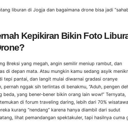
entang liburan di Jogja dan bagaimana drone bisa jadi “saha
rnah Kepikiran Bikin Foto Libur
Drone?
ing Breksi yang megah, angin semilir meniup rambut, dan
uas di depan mata. Atau mungkin kamu sedang asyik menik
di tepi pantai, dan langit mulai diwarnai gradasi oranye
 pernah nggak sih terlintas di benakmu, “Aduh, pengen de
 beda, yang bener-bener bikin orang lain wow!” Ternyata,
temukan di forum traveling daring, lebih dari 70% wisataw
reka kurang “nendang” karena hanya diambil dari sudut
datang, lihat pemandangan spektakuler, tapi hasilnya cuma g