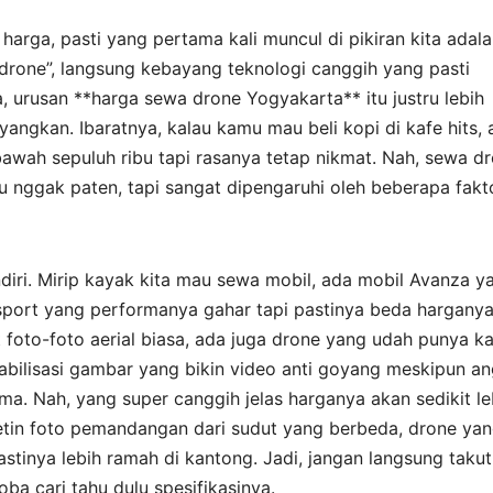
al harga, pasti yang pertama kali muncul di pikiran kita adal
“drone”, langsung kebayang teknologi canggih yang pasti
a, urusan **harga sewa drone Yogyakarta** itu justru lebih
yangkan. Ibaratnya, kalau kamu mau beli kopi di kafe hits, 
bawah sepuluh ribu tapi rasanya tetap nikmat. Nah, sewa d
tu nggak paten, tapi sangat dipengaruhi oleh beberapa fakt
diri. Mirip kayak kita mau sewa mobil, ada mobil Avanza y
 sport yang performanya gahar tapi pastinya beda harganya
 foto-foto aerial biasa, ada juga drone yang udah punya k
stabilisasi gambar yang bikin video anti goyang meskipun an
ma. Nah, yang super canggih jelas harganya akan sedikit le
etin foto pemandangan dari sudut yang berbeda, drone ya
astinya lebih ramah di kantong. Jadi, jangan langsung takut
ba cari tahu dulu spesifikasinya.