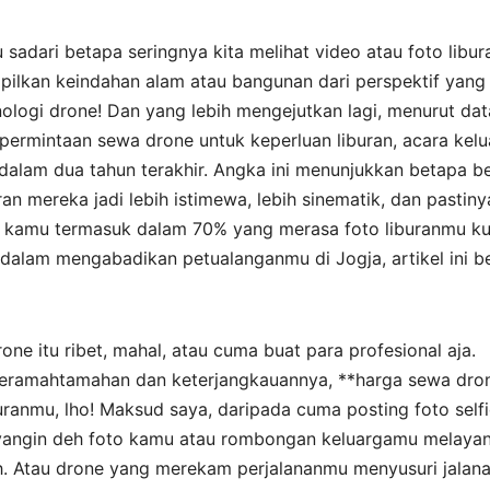
sadari betapa seringnya kita melihat video atau foto libur
mpilkan keindahan alam atau bangunan dari perspektif yang
knologi drone! Dan yang lebih mengejutkan lagi, menurut dat
, permintaan sewa drone untuk keperluan liburan, acara kelu
dalam dua tahun terakhir. Angka ini menunjukkan betapa b
n mereka jadi lebih istimewa, lebih sinematik, dan pastiny
lau kamu termasuk dalam 70% yang merasa foto liburanmu k
dalam mengabadikan petualanganmu di Jogja, artikel ini b
e itu ribet, mahal, atau cuma buat para profesional aja.
 keramahtamahan dan keterjangkauannya, **harga sewa dro
uranmu, lho! Maksud saya, daripada cuma posting foto selfi
yangin deh foto kamu atau rombongan keluargamu melayan
h. Atau drone yang merekam perjalananmu menyusuri jalan