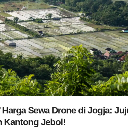
 Harga Sewa Drone di Jogja: Juj
n Kantong Jebol!