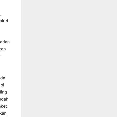
,
aket
arian
kan
r
Ada
api
ling
udah
aket
kan,