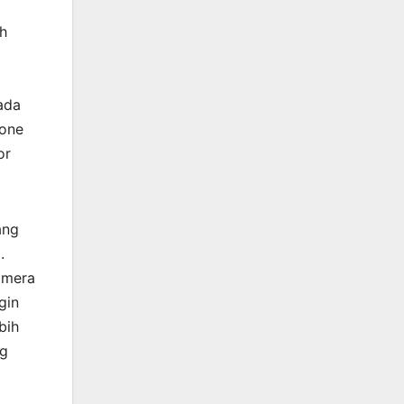
ah
ada
rone
or
ang
.
amera
gin
bih
ng