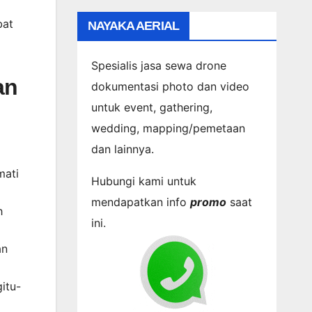
bat
NAYAKA AERIAL
Spesialis jasa sewa drone
an
dokumentasi photo dan video
untuk event, gathering,
wedding, mapping/pemetaan
dan lainnya.
mati
Hubungi kami untuk
mendapatkan info
promo
saat
h
ini.
an
itu-