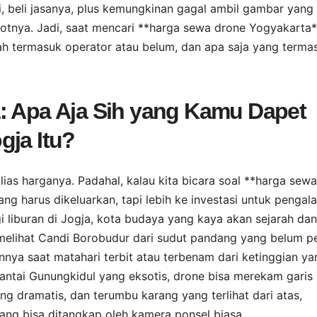
, beli jasanya, plus kemungkinan gagal ambil gambar yang
lotnya. Jadi, saat mencari **harga sewa drone Yogyakarta*
ah termasuk operator atau belum, dan apa saja yang terma
: Apa Aja Sih yang Kamu Dapet
gja Itu?
lias harganya. Padahal, kalau kita bicara soal **harga sewa
ng harus dikeluarkan, tapi lebih ke investasi untuk penga
gi liburan di Jogja, kota budaya yang kaya akan sejarah dan
melihat Candi Borobudur dari sudut pandang yang belum p
ya saat matahari terbit atau terbenam dari ketinggian ya
antai Gunungkidul yang eksotis, drone bisa merekam garis
g dramatis, dan terumbu karang yang terlihat dari atas,
ang bisa ditangkap oleh kamera ponsel biasa.