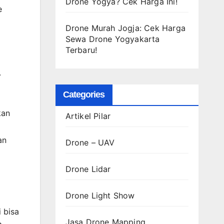
Drone Yogya? Cek Harga Ini!
e
Drone Murah Jogja: Cek Harga
Sewa Drone Yogyakarta
Terbaru!
.
Categories
kan
Artikel Pilar
an
Drone – UAV
Drone Lidar
Drone Light Show
i bisa
Jasa Drone Mapping