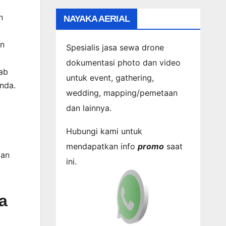
n
NAYAKA AERIAL
an
Spesialis jasa sewa drone
dokumentasi photo dan video
wab
untuk event, gathering,
nda.
wedding, mapping/pemetaan
dan lainnya.
Hubungi kami untuk
mendapatkan info
promo
saat
dan
ini.
a