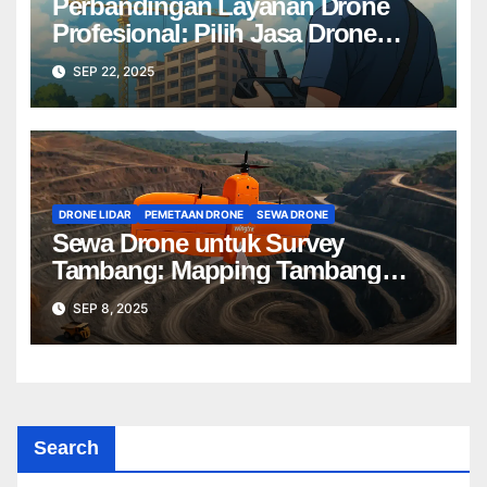
Perbandingan Layanan Drone
Profesional: Pilih Jasa Drone
Terbaik untuk Proyek Anda
SEP 22, 2025
DRONE LIDAR
PEMETAAN DRONE
SEWA DRONE
Sewa Drone untuk Survey
Tambang: Mapping Tambang
Profesional Lebih Cepat & Akurat
SEP 8, 2025
Search