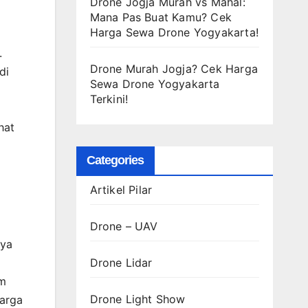
Drone Jogja Murah vs Mahal:
Mana Pas Buat Kamu? Cek
Harga Sewa Drone Yogyakarta!
.
Drone Murah Jogja? Cek Harga
di
Sewa Drone Yogyakarta
Terkini!
hat
Categories
Artikel Pilar
Drone – UAV
nya
Drone Lidar
am
Drone Light Show
harga