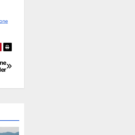
rone
one
ler