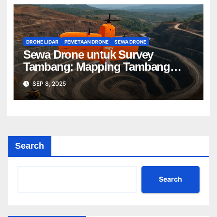
DRONE LIDAR
PEMETAAN DRONE
SEWA DRONE
Sewa Drone untuk Survey
Tambang: Mapping Tambang
Profesional Lebih Cepat & Akurat
SEP 8, 2025
Search
Search