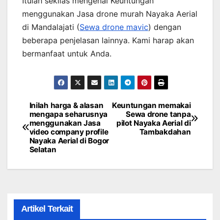
Itulah sekilas mengenai Keuntungan
menggunakan Jasa drone murah Nayaka Aerial
di Mandalajati (
Sewa drone mavic
) dengan
beberapa penjelasan lainnya. Kami harap akan
bermanfaat untuk Anda.
Inilah harga & alasan
Keuntungan memakai
Post
mengapa seharusnya
Sewa drone tanpa
menggunakan Jasa
pilot Nayaka Aerial di
navigation
video company profile
Tambakdahan
Nayaka Aerial di Bogor
Selatan
Artikel Terkait