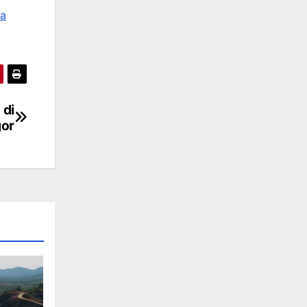
a
 di
gor