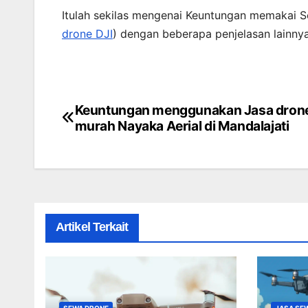
Itulah sekilas mengenai Keuntungan memakai S
drone DJI
) dengan beberapa penjelasan lainny
Keuntungan menggunakan Jasa dron
Post
murah Nayaka Aerial di Mandalajati
navigation
Artikel Terkait
SEWA DRONE
JASA SE