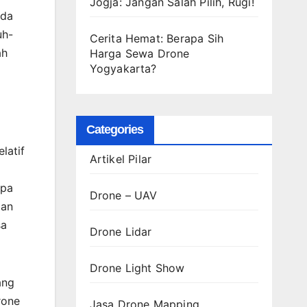
Jogja: Jangan Salah Pilih, Rugi!
nda
uh-
Cerita Hemat: Berapa Sih
ah
Harga Sewa Drone
Yogyakarta?
Categories
latif
Artikel Pilar
apa
Drone – UAV
ian
sa
Drone Lidar
Drone Light Show
ang
rone
Jasa Drone Mapping