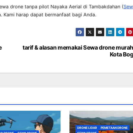
ewa drone tanpa pilot Nayaka Aerial di Tambakdahan (
Sew
a. Kami harap dapat bermanfaat bagi Anda.
e
tarif & alasan memakai Sewa drone murah
Kota Bo
DRONE LIDAR
PEMETAAN DRONE
WA DRONE
SEWA DRONE
SEWA DRONE