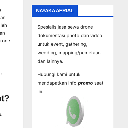
n
NAYAKA AERIAL
aan
leh
Spesialis jasa sewa drone
ian
dokumentasi photo dan video
drone
untuk event, gathering,
wedding, mapping/pemetaan
dan lainnya.
,
Hubungi kami untuk
mendapatkan info
promo
saat
ini.
ot?
u.