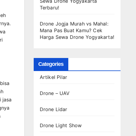
Sewa Drone Yogyakarta
Terbaru!
leh
rnya.
Drone Jogja Murah vs Mahal:
Mana Pas Buat Kamu? Cek
ewa
Harga Sewa Drone Yogyakarta!
ri
Categories
Artikel Pilar
 bisa
ah
Drone – UAV
 jasa
gnya
Drone Lidar
a
Drone Light Show