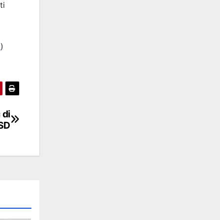
ti
c
)
 di
SD