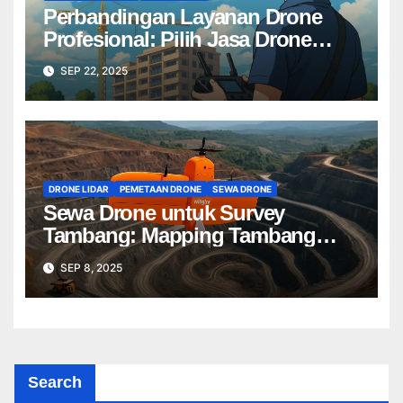
Perbandingan Layanan Drone
Profesional: Pilih Jasa Drone
Terbaik untuk Proyek Anda
SEP 22, 2025
DRONE LIDAR
PEMETAAN DRONE
SEWA DRONE
Sewa Drone untuk Survey
Tambang: Mapping Tambang
Profesional Lebih Cepat & Akurat
SEP 8, 2025
Search