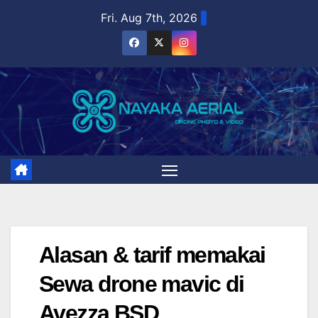
Skip
Fri. Aug 7th, 2026
to
content
Alasan & tarif memakai
Sewa drone mavic di
Avezza BSD