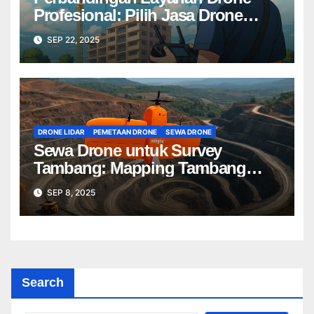
Profesional: Pilih Jasa Drone
Terbaik untuk Proyek Anda
SEP 22, 2025
DRONE LIDAR
PEMETAAN DRONE
SEWA DRONE
Sewa Drone untuk Survey
Tambang: Mapping Tambang
Profesional Lebih Cepat & Akurat
SEP 8, 2025
Search