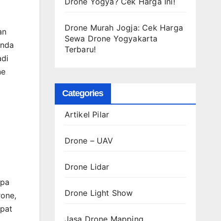
Drone Yogya? Cek Harga Ini!
Drone Murah Jogja: Cek Harga
an
Sewa Drone Yogyakarta
enda
Terbaru!
adi
ne
Categories
Artikel Pilar
Drone – UAV
Drone Lidar
apa
Drone Light Show
rone,
apat
Jasa Drone Mapping