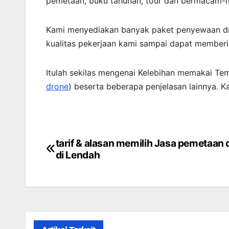
pemetaan, buku tahunan, tour dan bermacam-ma
Kami menyediakan banyak paket penyewaan dro
kualitas pekerjaan kami sampai dapat memberik
Itulah sekilas mengenai Kelebihan memakai Te
drone
) beserta beberapa penjelasan lainnya. 
tarif & alasan memilih Jasa pemetaan
Post
di Lendah
navigation