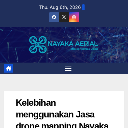
Skip
Thu. Aug 6th, 2026
to
content
Kelebihan
menggunakan Jasa
drone mapping Nayaka