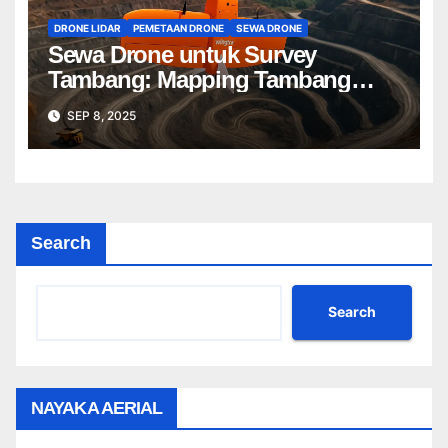
DRONE LIDAR
PEMETAAN DRONE
SEWA DRONE
Sewa Drone untuk Survey
Tambang: Mapping Tambang
Profesional Lebih Cepat & Akurat
SEP 8, 2025
Search
Search
NAYAKA AERIAL