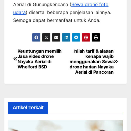
Aerial di Gunungkencana (
Sewa drone foto
udara
) disertai beberapa penjelasan lainnya.
Semoga dapat bermanfaat untuk Anda.
Keuntungan memilih
Inilah tarif & alasan
Post
Jasa video drone
kenapa wajib
Nayaka Aerial di
menggunakan Sewa
navigation
Whelford BSD
drone harian Nayaka
Aerial di Pancoran
Artikel Terkait