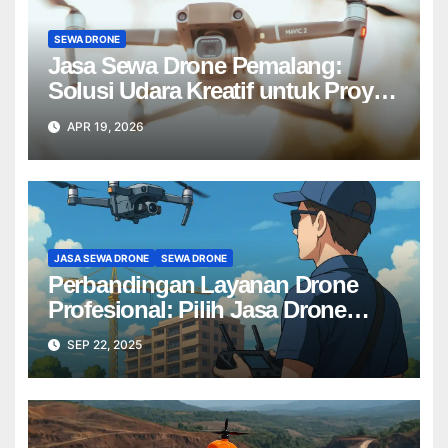
SEWA DRONE
Jasa Sewa Drone Pemalang:
Solusi Udara Kreatif untuk Proyek
Anda Tanpa Batas】
APR 19, 2026
JASA SEWA DRONE
SEWA DRONE
Perbandingan Layanan Drone
Profesional: Pilih Jasa Drone
Terbaik untuk Proyek Anda
SEP 22, 2025