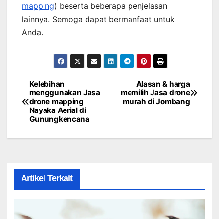
mapping
) beserta beberapa penjelasan
lainnya. Semoga dapat bermanfaat untuk
Anda.
Kelebihan
Alasan & harga
Post
menggunakan Jasa
memilih Jasa drone
drone mapping
murah di Jombang
navigation
Nayaka Aerial di
Gunungkencana
Artikel Terkait