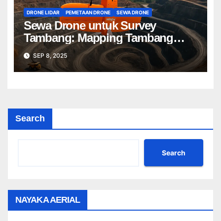
DRONE LIDAR
PEMETAAN DRONE
SEWA DRONE
Sewa Drone untuk Survey
Tambang: Mapping Tambang
Profesional Lebih Cepat & Akurat
SEP 8, 2025
Search
Search
NAYAKA AERIAL