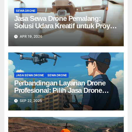
SEWA DRONE
Jasa Sewa Drone Pemalang:
Solusi Udara Kreatif untuk Proyek
Anda Tanpa Batas】
APR 19, 2026
JASA SEWA DRONE
SEWA DRONE
Perbandingan Layanan Drone
Profesional: Pilih Jasa Drone
Terbaik untuk Proyek Anda
SEP 22, 2025