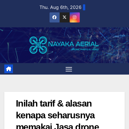
Skip
Thu. Aug 6th, 2026
to
content
Inilah tarif & alasan
kenapa seharusnya
memakai Jasa drone