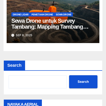
DRONE LIDAR
PEMETAAN DRONE
SEWA DRONE
Sewa Drone untuk Survey
Tambang: Mapping Tambang
Profesional Lebih Cepat & Akurat
SEP 8, 2025
Search
Search
NAYAKA AERIAL