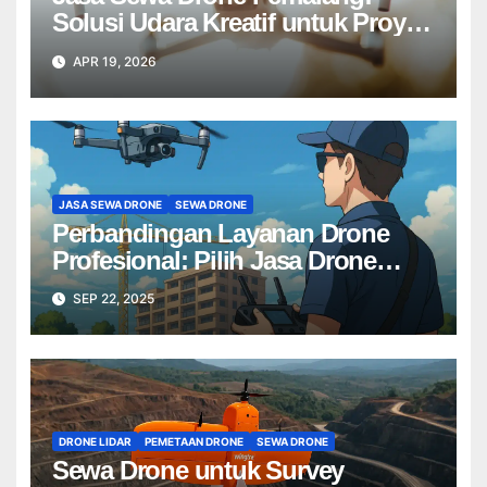
Solusi Udara Kreatif untuk Proyek
Anda Tanpa Batas】
APR 19, 2026
JASA SEWA DRONE
SEWA DRONE
Perbandingan Layanan Drone
Profesional: Pilih Jasa Drone
Terbaik untuk Proyek Anda
SEP 22, 2025
DRONE LIDAR
PEMETAAN DRONE
SEWA DRONE
Sewa Drone untuk Survey