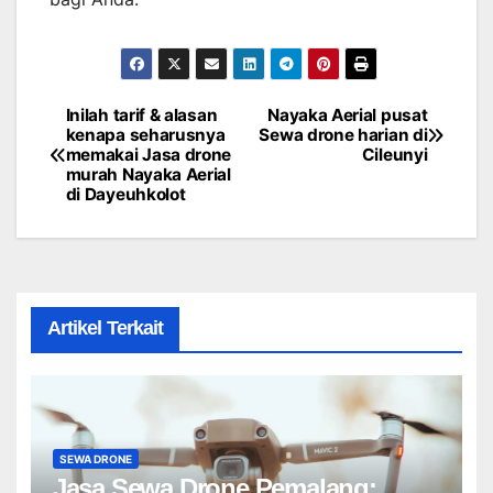
Inilah tarif & alasan
Nayaka Aerial pusat
Post
kenapa seharusnya
Sewa drone harian di
memakai Jasa drone
Cileunyi
navigation
murah Nayaka Aerial
di Dayeuhkolot
Artikel Terkait
SEWA DRONE
Jasa Sewa Drone Pemalang: