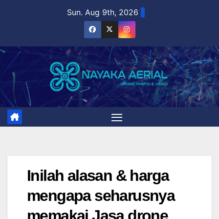
Skip
Sun. Aug 9th, 2026
to
content
Inilah alasan & harga
mengapa seharusnya
memakai Jasa drone