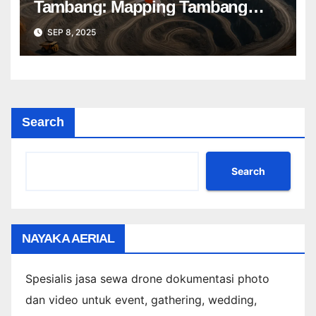
Tambang: Mapping Tambang
Profesional Lebih Cepat & Akurat
SEP 8, 2025
Search
Search
NAYAKA AERIAL
Spesialis jasa sewa drone dokumentasi photo
dan video untuk event, gathering, wedding,