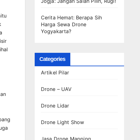
Jogja: Jangan Salah Pilih, Rugi!
itu
Cerita Hemat: Berapa Sih
k
Harga Sewa Drone
Yogyakarta?
a
sir
ihal
Categories
Artikel Pilar
Drone – UAV
aan
Drone Lidar
bang
Drone Light Show
juga
Jasa Drone Mapping