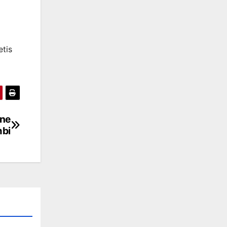
etis
one
mbi