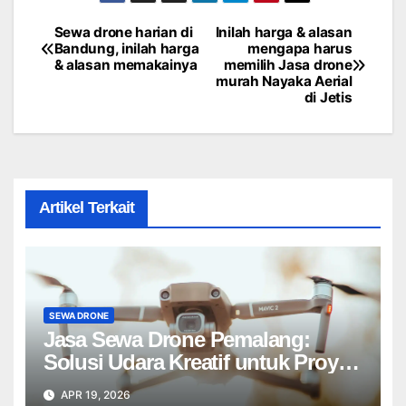
Sewa drone harian di
Inilah harga & alasan
Post
Bandung, inilah harga
mengapa harus
& alasan memakainya
memilih Jasa drone
navigation
murah Nayaka Aerial
di Jetis
Artikel Terkait
SEWA DRONE
Jasa Sewa Drone Pemalang:
Solusi Udara Kreatif untuk Proyek
Anda Tanpa Batas】
APR 19, 2026