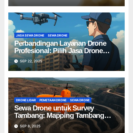
JASA SEWA DRONE
SEWA DRONE
Perbandingan Layanan Drone
Profesional: Pilih Jasa Drone
Terbaik untuk Proyek Anda
SEP 22, 2025
DRONE LIDAR
PEMETAAN DRONE
SEWA DRONE
Sewa Drone untuk Survey
Tambang: Mapping Tambang
Profesional Lebih Cepat & Akurat
SEP 8, 2025