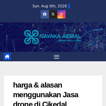
Skip
Sun. Aug 9th, 2026
to
content
harga & alasan
menggunakan Jasa
drone di Cikedal