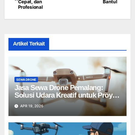
Cepat, dan
Bantul
navigation
Profesional
Artikel Terkait
SEWA DRONE
Jasa Sewa Drone Pemalang:
Solusi Udara Kreatif untuk Proyek
Anda Tanpa Batas】
APR 19, 2026