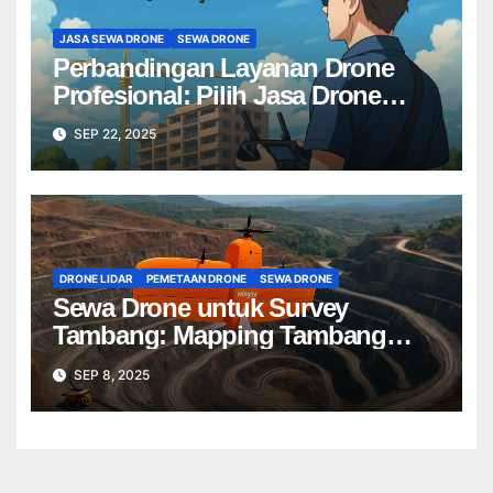
JASA SEWA DRONE
SEWA DRONE
Perbandingan Layanan Drone
Profesional: Pilih Jasa Drone
Terbaik untuk Proyek Anda
SEP 22, 2025
DRONE LIDAR
PEMETAAN DRONE
SEWA DRONE
Sewa Drone untuk Survey
Tambang: Mapping Tambang
Profesional Lebih Cepat & Akurat
SEP 8, 2025