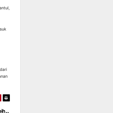
antul,
asuk
dari
anan
bih