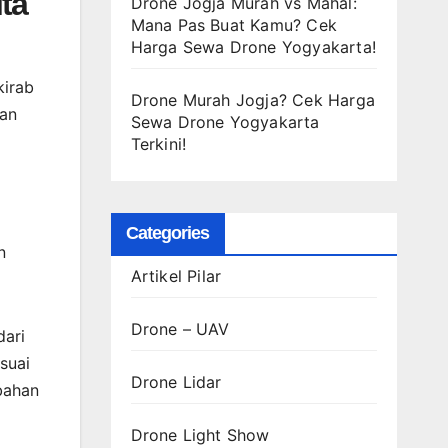
ta
Drone Jogja Murah vs Mahal:
Mana Pas Buat Kamu? Cek
Harga Sewa Drone Yogyakarta!
kirab
Drone Murah Jogja? Cek Harga
ian
Sewa Drone Yogyakarta
Terkini!
Categories
n
Artikel Pilar
Drone – UAV
dari
suai
Drone Lidar
bahan
Drone Light Show