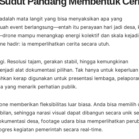
Sudut Pandang Membentuk Ceri
adalah mata langit yang bisa menyaksikan apa yang
ah event berlangsung—entah itu perayaan hari jadi desa, 
a—drone mampu menangkap energi kolektif dan skala kejad
one hadir: ia memperlihatkan cerita secara utuh.
ggi. Resolusi tajam, gerakan stabil, hingga kemungkinan
adi alat dokumentasi pilihan. Tak hanya untuk keperluan
bahkan kerap digunakan untuk presentasi lembaga, pelapora
a yang menarik perhatian publik.
e memberikan fleksibilitas luar biasa. Anda bisa memilih 
ilan, sehingga narasi visual dapat dibangun secara unik se
okumentasi desa, footage udara bisa memperlihatkan peru
gres kegiatan pemerintah secara real-time.