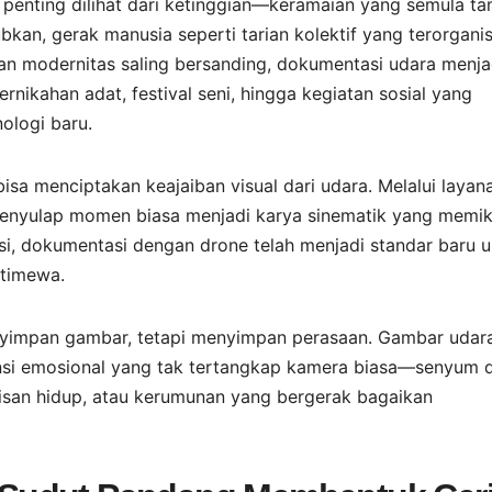
penting dilihat dari ketinggian—keramaian yang semula t
an, gerak manusia seperti tarian kolektif yang terorganis
 dan modernitas saling bersanding, dokumentasi udara menja
nikahan adat, festival seni, hingga kegiatan sosial yang
logi baru.
bisa menciptakan keajaiban visual dari udara. Melalui layan
menyulap momen biasa menjadi karya sinematik yang memik
si, dokumentasi dengan drone telah menjadi standar baru 
stimewa.
impan gambar, tetapi menyimpan perasaan. Gambar udara
nsi emosional yang tak tertangkap kamera biasa—senyum d
ukisan hidup, atau kerumunan yang bergerak bagaikan