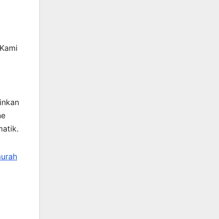
 Kami
inkan
ne
atik.
urah