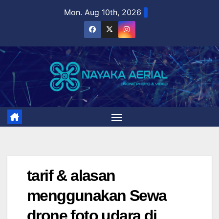
Skip
Mon. Aug 10th, 2026
to
content
tarif & alasan
menggunakan Sewa
drone foto udara di