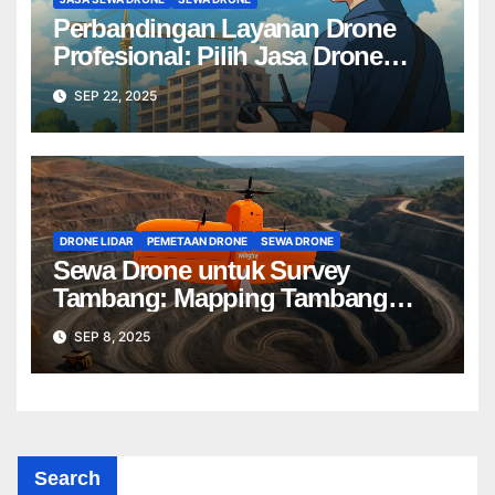
Perbandingan Layanan Drone
Profesional: Pilih Jasa Drone
Terbaik untuk Proyek Anda
SEP 22, 2025
DRONE LIDAR
PEMETAAN DRONE
SEWA DRONE
Sewa Drone untuk Survey
Tambang: Mapping Tambang
Profesional Lebih Cepat & Akurat
SEP 8, 2025
Search