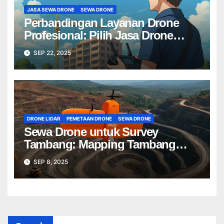
JASA SEWA DRONE
SEWA DRONE
Perbandingan Layanan Drone
Profesional: Pilih Jasa Drone
Terbaik untuk Proyek Anda
SEP 22, 2025
DRONE LIDAR
PEMETAAN DRONE
SEWA DRONE
Sewa Drone untuk Survey
Tambang: Mapping Tambang
Profesional Lebih Cepat & Akurat
SEP 8, 2025