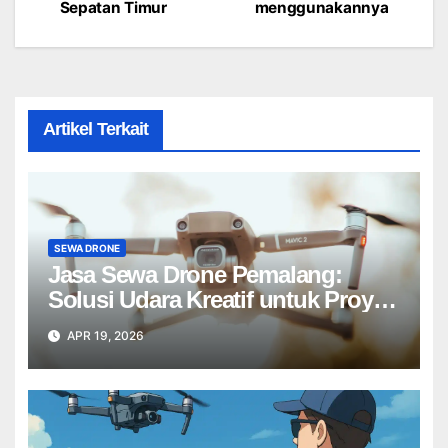
navigation
Sepatan Timur
menggunakannya
Artikel Terkait
SEWA DRONE
Jasa Sewa Drone Pemalang:
Solusi Udara Kreatif untuk Proyek
Anda Tanpa Batas】
APR 19, 2026