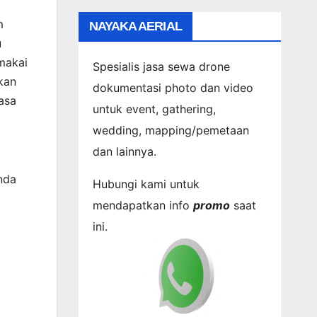
m
NAYAKA AERIAL
u
makai
Spesialis jasa sewa drone
kan
dokumentasi photo dan video
asa
untuk event, gathering,
wedding, mapping/pemetaan
dan lainnya.
nda
Hubungi kami untuk
mendapatkan info
promo
saat
ini.