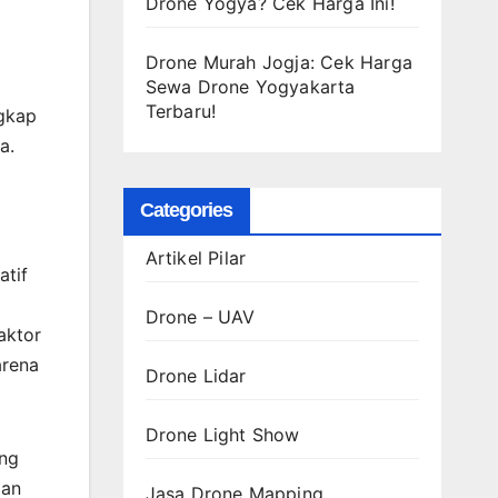
Drone Yogya? Cek Harga Ini!
Drone Murah Jogja: Cek Harga
Sewa Drone Yogyakarta
Terbaru!
ngkap
a.
Categories
Artikel Pilar
atif
Drone – UAV
aktor
arena
Drone Lidar
Drone Light Show
ang
dan
Jasa Drone Mapping