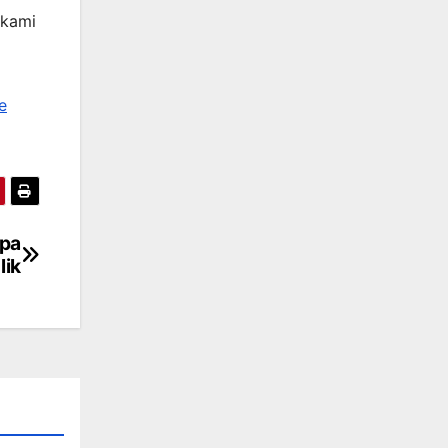
 kami
e
npa
lik