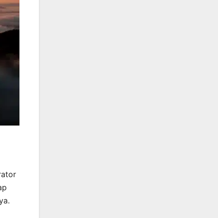
rator
ap
ya.