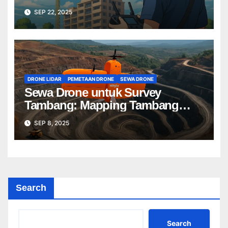
Terbaik untuk Proyek Anda
SEP 22, 2025
DRONE LIDAR
PEMETAAN DRONE
SEWA DRONE
Sewa Drone untuk Survey
Tambang: Mapping Tambang
Profesional Lebih Cepat & Akurat
SEP 8, 2025
Search
Search