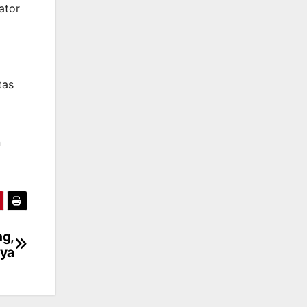
ator
tas
n
ng,
nya