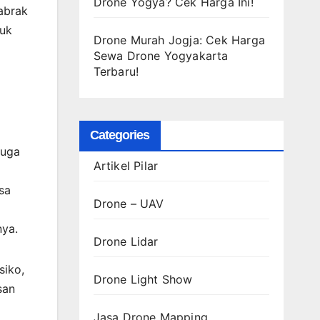
Drone Yogya? Cek Harga Ini!
abrak
tuk
Drone Murah Jogja: Cek Harga
Sewa Drone Yogyakarta
Terbaru!
Categories
juga
Artikel Pilar
sa
Drone – UAV
nya.
Drone Lidar
siko,
Drone Light Show
san
Jasa Drone Mapping