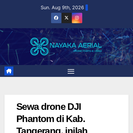
Skip
Sun. Aug 9th, 2026
to
content
Sewa drone DJI
Phantom di Kab.
Tangerang, inilah