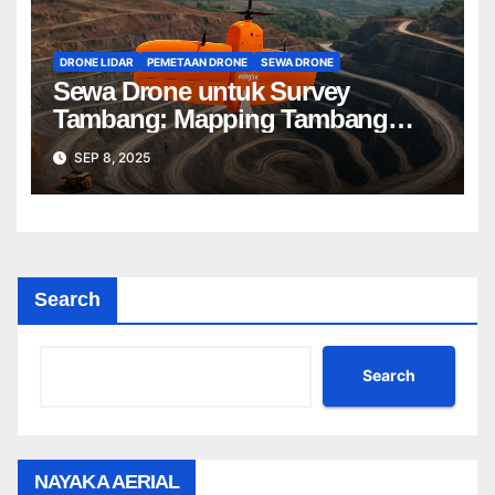
DRONE LIDAR
PEMETAAN DRONE
SEWA DRONE
Sewa Drone untuk Survey
Tambang: Mapping Tambang
Profesional Lebih Cepat & Akurat
SEP 8, 2025
Search
Search
NAYAKA AERIAL