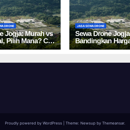
WA DRONE
JASA SEWA DRONE
e Jogja: Murah vs
Sewa Drone Jogja
l, Pilih Mana? Cek
Bandingkan Harg
a Sewa Drone
Tips Cuan 2024!
akarta!
Proudly powered by WordPress
|
Theme:
Newsup
by
Themeansar
.