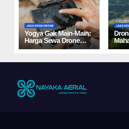
JASA SEWA DRONE
JASA SE
Yogya Gak Main-Main:
Dron
Harga Sewa Drone
Maha
Bikin Kaget!
Harg
Yogy