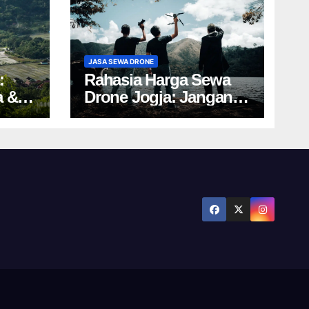
JASA SEWA DRONE
:
Rahasia Harga Sewa
a &
Drone Jogja: Jangan
Salah Pilih, Rugi!