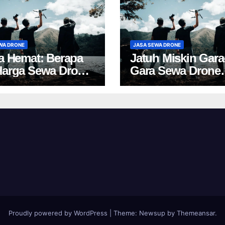
WA DRONE
JASA SEWA DRONE
ta Hemat: Berapa
Jatuh Miskin Gara
Harga Sewa Drone
Gara Sewa Drone
akarta?
Yogya? Cek Harga 
Proudly powered by WordPress
|
Theme:
Newsup
by
Themeansar
.