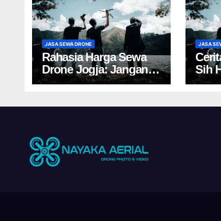
JASA SEWA DRONE
JASA SE
Rahasia Harga Sewa
Ceri
Drone Jogja: Jangan
Sih 
Salah Pilih, Rugi!
Yogy