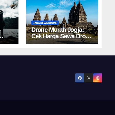
JASA SEWA DRONE
-
Drone Murah Jogja:
Cek Harga Sewa Drone
Ini!
Yogyakarta Terbaru!