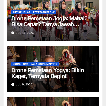
ARTIKEL PILAR
PEMETAAN DRONE
Drone Pemetaan Jogja: Mahal?
Bisa Cepat? Tanya Jawab
Lengkap!
JUL 14, 2026
DRONE - UAV
JASA DRONE MAPPING
Drone Pemetaan Yogya: Bikin
Kaget, Ternyata Begini!
JUL 9, 2026