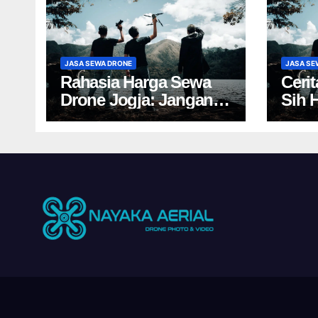
JASA SEWA DRONE
JASA SE
Rahasia Harga Sewa
Ceri
Drone Jogja: Jangan
Sih 
Salah Pilih, Rugi!
Yogy