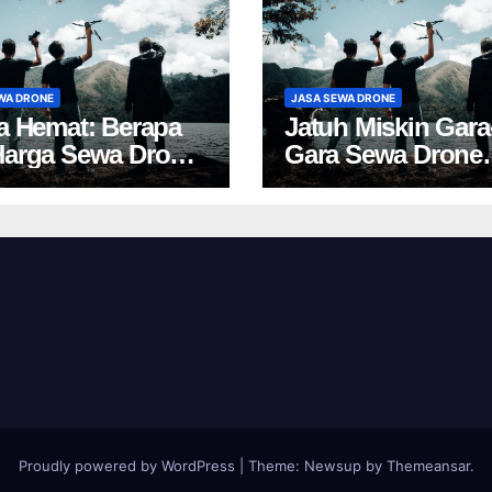
WA DRONE
JASA SEWA DRONE
ta Hemat: Berapa
Jatuh Miskin Gara
Harga Sewa Drone
Gara Sewa Drone
akarta?
Yogya? Cek Harga 
Proudly powered by WordPress
|
Theme:
Newsup
by
Themeansar
.