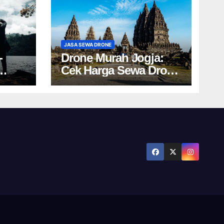
JASA SEWA DRONE
-
Drone Murah Jogja:
Cek Harga Sewa Drone
Ini!
Yogyakarta Terbaru!