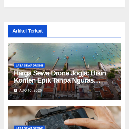
Artikel Terkait
JASA SEWA DRONE
Harga Sewa Drone Jogja: Bikin
Konten Epik Tanpa Nguras
Kantong?
AUG 10, 2026
JASA SEWA DRONE