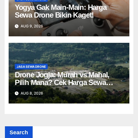
Yogya Gak Main-Main: Harga
Sewa Drone Bikin Kaget!
AUG 9, 2026
JASA SEWA DRONE
Drone Jogja: Murah vs Mahal,
Pilih Mana? Cek Harga Sewa
Drone Yogyakarta!
AUG 8, 2026
Search