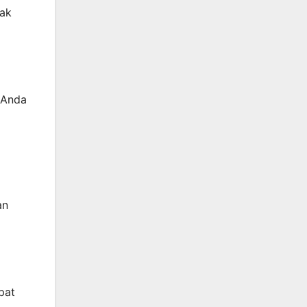
dak
 Anda
an
pat