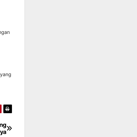
engan
 yang
ang
nya