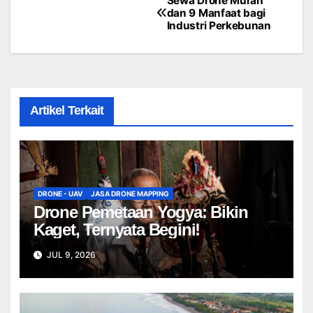
Sewa Drone Murah
dan 9 Manfaat bagi
Industri Perkebunan
Artikel Terkait
DRONE - UAV
JASA DRONE MAPPING
Drone Pemetaan Yogya: Bikin
Kaget, Ternyata Begini!
JUL 9, 2026