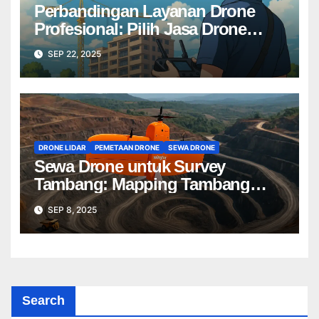
Perbandingan Layanan Drone
Profesional: Pilih Jasa Drone
Terbaik untuk Proyek Anda
SEP 22, 2025
DRONE LIDAR
PEMETAAN DRONE
SEWA DRONE
Sewa Drone untuk Survey
Tambang: Mapping Tambang
Profesional Lebih Cepat & Akurat
SEP 8, 2025
Search