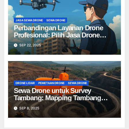
JASA SEWA DRONE
SEWA DRONE
Perbandingan Layanan Drone
Profesional: Pilih Jasa Drone
Terbaik untuk Proyek Anda
SEP 22, 2025
DRONE LIDAR
PEMETAAN DRONE
SEWA DRONE
Sewa Drone untuk Survey
Tambang: Mapping Tambang
Profesional Lebih Cepat & Akurat
SEP 8, 2025