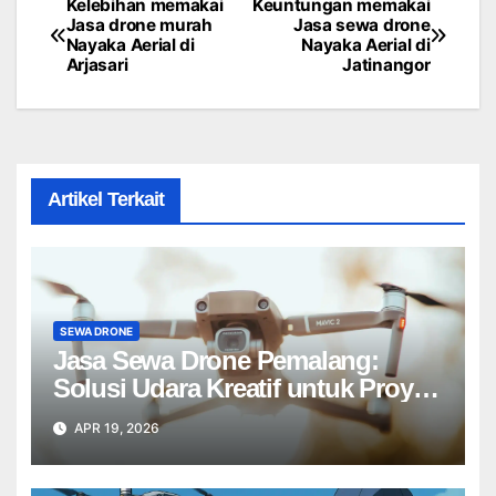
Kelebihan memakai
Keuntungan memakai
Post
Jasa drone murah
Jasa sewa drone
Nayaka Aerial di
Nayaka Aerial di
navigation
Arjasari
Jatinangor
Artikel Terkait
SEWA DRONE
Jasa Sewa Drone Pemalang:
Solusi Udara Kreatif untuk Proyek
Anda Tanpa Batas】
APR 19, 2026