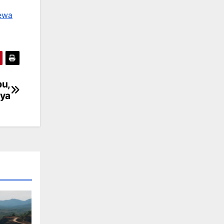
ewa
bu,
nya