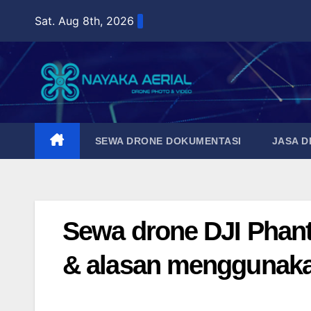
Skip
Sat. Aug 8th, 2026
to
content
SEWA DRONE DOKUMENTASI
JASA 
Sewa drone DJI Phanto
& alasan menggunak