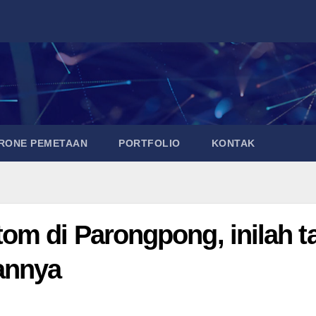
DRONE PEMETAAN
PORTFOLIO
KONTAK
m di Parongpong, inilah ta
annya