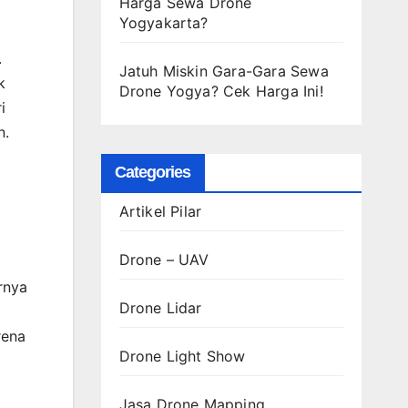
Harga Sewa Drone
Yogyakarta?
.
Jatuh Miskin Gara-Gara Sewa
k
Drone Yogya? Cek Harga Ini!
i
n.
Categories
Artikel Pilar
Drone – UAV
rnya
Drone Lidar
rena
Drone Light Show
Jasa Drone Mapping