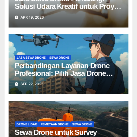
Solusi Udara Kreatif untuk Proyek
Anda Tanpa Batas】
APR 19, 2026
JASA SEWA DRONE
SEWA DRONE
Perbandingan Layanan Drone
Profesional: Pilih Jasa Drone
Terbaik untuk Proyek Anda
SEP 22, 2025
DRONE LIDAR
PEMETAAN DRONE
SEWA DRONE
Sewa Drone untuk Survey