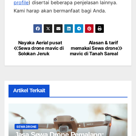
profile
) disertai beberapa penjelasan lainnya.
Kami harap akan bermanfaat bagi Anda.
Nayaka Aerial pusat
Alasan & tarif
Post
Sewa drone mavic di
memakai Sewa drone
Solokan Jeruk
mavic di Tanah Sareal
navigation
Artikel Terkait
SEWA DRONE
Jasa Sewa Drone Pemalang: