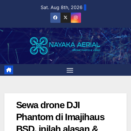
Skip
Sat. Aug 8th, 2026
to
content
Sewa drone DJI
Phantom di Imajihaus
BSD, inilah alasan &