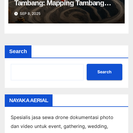
Tambang: Mapping Tambang
Profesional Lebih Cepat & Akurat
SEP 8, 2025
Search
Search
NAYAKA AERIAL
Spesialis jasa sewa drone dokumentasi photo
dan video untuk event, gathering, wedding,