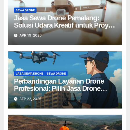
SEWA DRONE
Jasa Sewa Drone Pemalang:
Solusi Udara Kreatif untuk Proyek
Anda Tanpa Batas】
APR 19, 2026
JASA SEWA DRONE
SEWA DRONE
Perbandingan Layanan Drone
Profesional: Pilih Jasa Drone
Terbaik untuk Proyek Anda
SEP 22, 2025