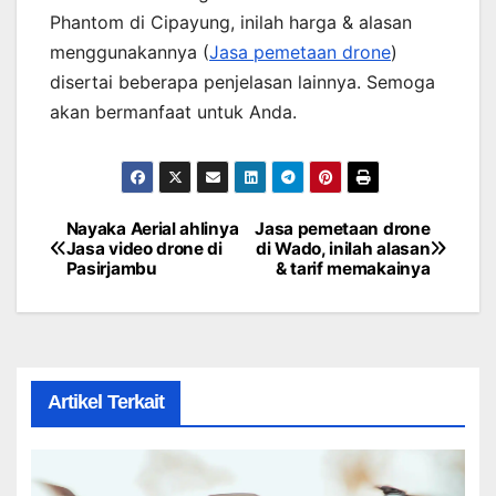
Phantom di Cipayung, inilah harga & alasan
menggunakannya (
Jasa pemetaan drone
)
disertai beberapa penjelasan lainnya. Semoga
akan bermanfaat untuk Anda.
Nayaka Aerial ahlinya
Jasa pemetaan drone
Post
Jasa video drone di
di Wado, inilah alasan
Pasirjambu
& tarif memakainya
navigation
Artikel Terkait