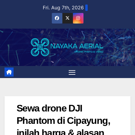
Skip
Fri. Aug 7th, 2026
to
content
Sewa drone DJI
Phantom di Cipayung,
inilah harga & alasan