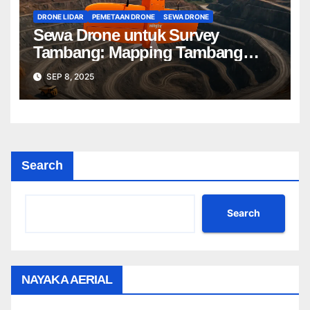
DRONE LIDAR
PEMETAAN DRONE
SEWA DRONE
Sewa Drone untuk Survey
Tambang: Mapping Tambang
Profesional Lebih Cepat & Akurat
SEP 8, 2025
Search
Search
NAYAKA AERIAL