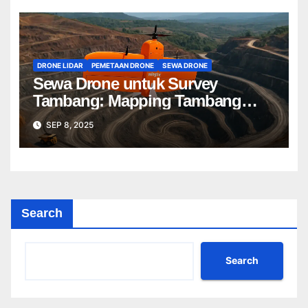
DRONE LIDAR
PEMETAAN DRONE
SEWA DRONE
Sewa Drone untuk Survey
Tambang: Mapping Tambang
Profesional Lebih Cepat & Akurat
SEP 8, 2025
Search
Search