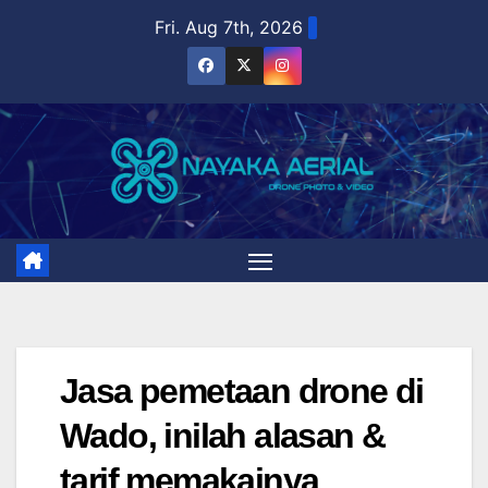
Skip
Fri. Aug 7th, 2026
to
content
Jasa pemetaan drone di
Wado, inilah alasan &
tarif memakainya