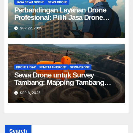
JASA SEWA DRONE
SEWA DRONE
Perbandingan Layanan Drone
Profesional: Pilih Jasa Drone
Terbaik untuk Proyek Anda
SEP 22, 2025
DRONE LIDAR
PEMETAAN DRONE
SEWA DRONE
Sewa Drone untuk Survey
Tambang: Mapping Tambang
Profesional Lebih Cepat & Akurat
SEP 8, 2025
Search