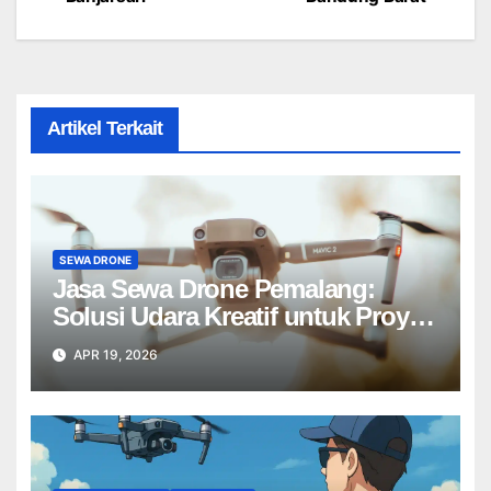
Artikel Terkait
SEWA DRONE
Jasa Sewa Drone Pemalang:
Solusi Udara Kreatif untuk Proyek
Anda Tanpa Batas】
APR 19, 2026